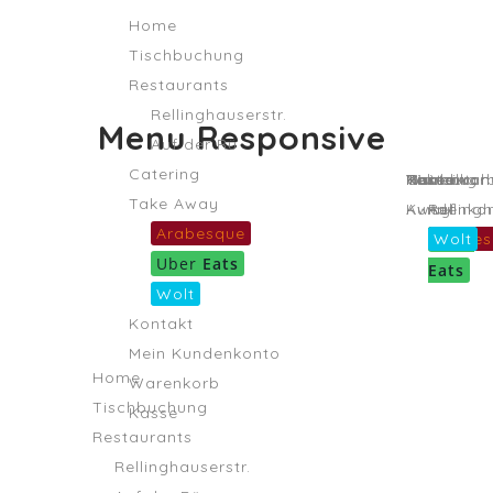
Home
Tischbuchung
Restaurants
Rellinghauserstr.
Menu Responsive
Auf der Rü
Catering
Home
Tischbuch
Restauran
Catering
Take
Kontakt
Mein
Warenkor
Kasse
Take Away
Away
Kundenko
Rellingh
Auf
Arabesque
der
Arabes
Uber
Wolt
Uber
Eats
Rü
Eats
Wolt
Kontakt
Mein Kundenkonto
Home
Warenkorb
Tischbuchung
Kasse
Restaurants
Rellinghauserstr.