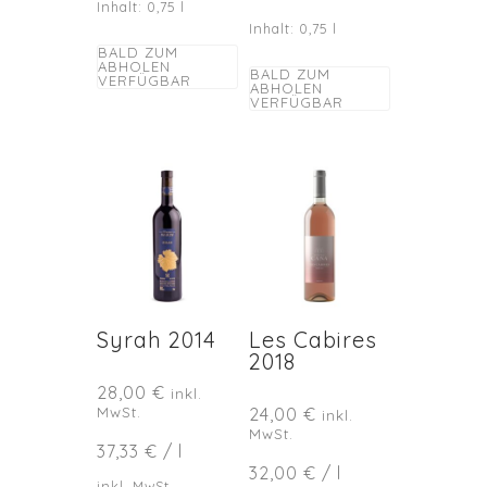
Inhalt: 0,75
l
Inhalt: 0,75
l
BALD ZUM
ABHOLEN
BALD ZUM
VERFÜGBAR
ABHOLEN
VERFÜGBAR
Syrah 2014
Les Cabires
2018
28,00
€
inkl.
MwSt.
24,00
€
inkl.
MwSt.
37,33
€
/
l
32,00
€
/
l
inkl. MwSt.