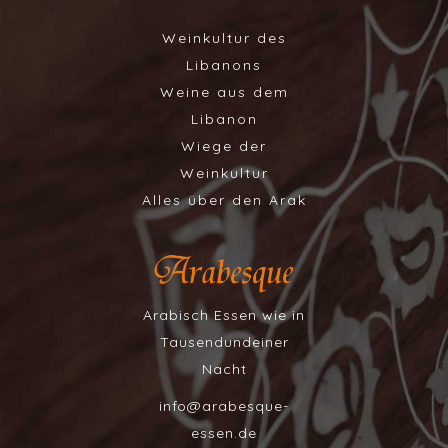
Weinkultur des
Libanons
Weine aus dem
Libanon
Wiege der
Weinkultur
Alles über den Arak
Arabisch Essen wie in
Tausendundeiner
Nacht
info@arabesque-
essen.de