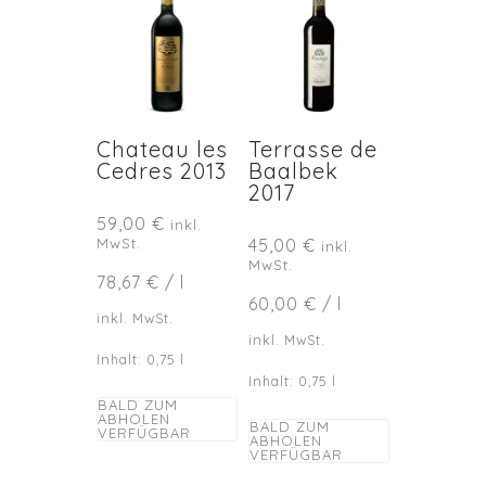
Chateau les
Terrasse de
Cedres 2013
Baalbek
2017
59,00
€
inkl.
MwSt.
45,00
€
inkl.
MwSt.
78,67
€
/
l
60,00
€
/
l
inkl. MwSt.
inkl. MwSt.
Inhalt: 0,75
l
Inhalt: 0,75
l
BALD ZUM
ABHOLEN
BALD ZUM
VERFÜGBAR
ABHOLEN
VERFÜGBAR