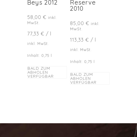
Beys 2012
Reserve
2010
58,00
€
inkl.
MwSt.
85,00
€
inkl.
MwSt.
77,33
€
/
l
113,33
€
/
l
inkl. MwSt.
inkl. MwSt.
Inhalt: 0,75
l
Inhalt: 0,75
l
BALD ZUM
ABHOLEN
BALD ZUM
VERFÜGBAR
ABHOLEN
VERFÜGBAR