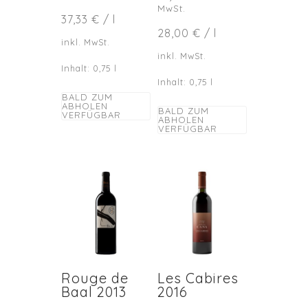
MwSt.
37,33
€
/
l
28,00
€
/
l
inkl. MwSt.
inkl. MwSt.
Inhalt: 0,75
l
Inhalt: 0,75
l
BALD ZUM
ABHOLEN
BALD ZUM
VERFÜGBAR
ABHOLEN
VERFÜGBAR
Rouge de
Les Cabires
Baal 2013
2016