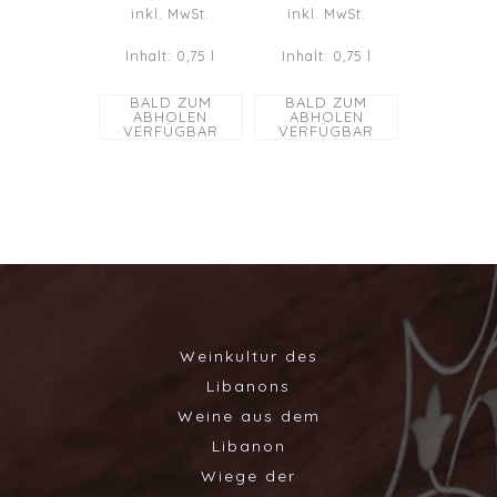
inkl. MwSt.
inkl. MwSt.
Inhalt: 0,75
l
Inhalt: 0,75
l
BALD ZUM
BALD ZUM
ABHOLEN
ABHOLEN
VERFÜGBAR
VERFÜGBAR
Weinkultur des
Libanons
Weine aus dem
Libanon
Wiege der