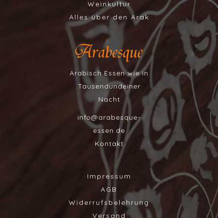
Weinkultur
Alles über den Arak
Arabisch Essen wie in
Tausendundeiner
Nacht
info@arabesque-
essen.de
Kontakt
Impressum
AGB
Widerrufsbelehrung
Versand