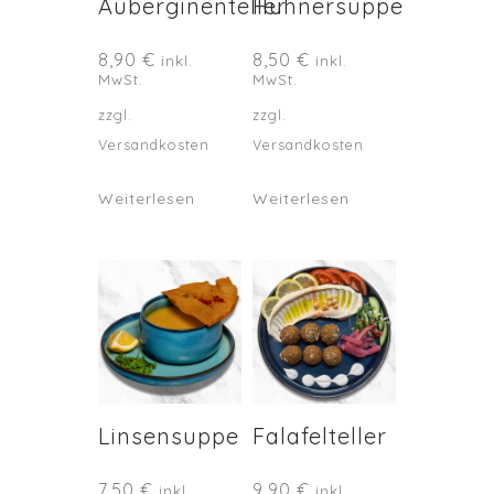
Auberginenteller
Hühnersuppe
8,90
€
8,50
€
inkl.
inkl.
MwSt.
MwSt.
zzgl.
zzgl.
Versandkosten
Versandkosten
Weiterlesen
Weiterlesen
Linsensuppe
Falafelteller
7,50
€
9,90
€
inkl.
inkl.