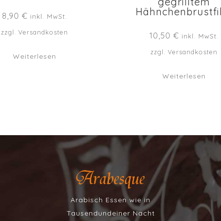
gegrilltem
Hähnchenbrustfi
8,90
€
inkl. MwSt.
zzgl.
Versandkosten
10,50
€
inkl. MwSt.
zzgl.
Versandkosten
Weiterlesen
Weiterlesen
Arabisch Essen wie in
Tausendundeiner Nacht