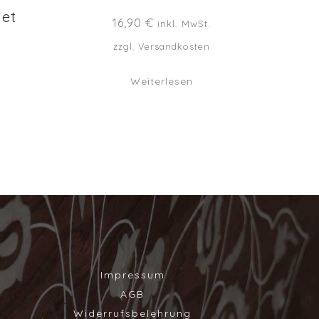
let
16,90
€
inkl. MwSt.
zzgl.
Versandkosten
Weiterlesen
Impressum
AGB
Widerrufsbelehrung