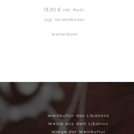
18,90
€
inkl. MwSt.
zzgl.
Versandkosten
Weiterlesen
Weinkultur des Libanons
Weine aus dem Libanon
Wiege der Weinkultur